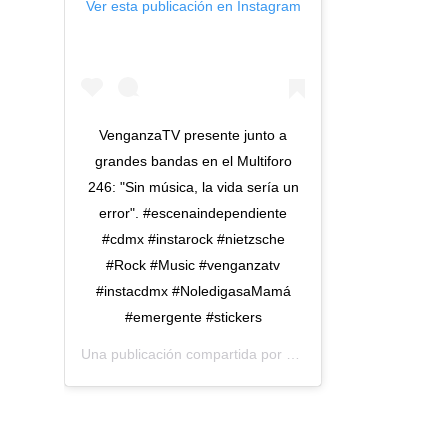
Ver esta publicación en Instagram
VenganzaTV presente junto a
grandes bandas en el Multiforo
246: "Sin música, la vida sería un
error". #escenaindependiente
#cdmx #instarock #nietzsche
#Rock #Music #venganzatv
#instacdmx #NoledigasaMamá
#emergente #stickers
Una publicación compartida por
Venganza TV
(@venganza