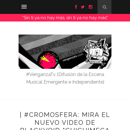
“Sin ti ya no hay más, sin ti ya no hay más"
#VenganzaTv [Difusión de la Escena
Musical Emergente e Independiente]
| #CROMOSFERA: MIRA EL
NUEVO VIDEO DE