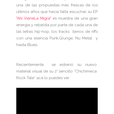
una de las propuestas más frescas de los
últimos años que hacía falta escuchar, su EP
"Ahi VieneLa Migra"
es muestra de una gran
energía y rebeldía por parte de cada una de
las letras hip-hop, los tracks llenos de riffs
con una esencia Punk,Grunge, Nu Metal y
hasta Blues.
Recientemente se estrenó su nuevo
material visual de su 2° sencillo “Chichimeca
Rock Tale” acá lo puedes ver: