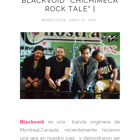
BLACKVOID "CHICHIMECA
ROCK TALE" |
MIÉRCOLES, ABRIL 13, 2016
Blackvoid
, es una banda originaria de
Montreal,Canadá, recientemente hicieron
una gira en nuestro país y demostraron ser