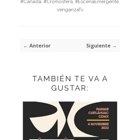
#Canadá
,
#Cromosfera
,
#EscenaEmergente
,
venganzaTv
← Anterior
Siguiente →
TAMBIÉN TE VA A
GUSTAR: