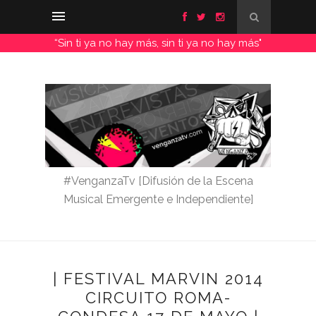
“Sin ti ya no hay más, sin ti ya no hay más"
#VenganzaTv [Difusión de la Escena
Musical Emergente e Independiente]
| FESTIVAL MARVIN 2014
CIRCUITO ROMA-