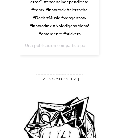
error". #escenaindependiente
#cdmx #instarock #nietzsche
#Rock #Music #venganzatv
#instacdmx #NoledigasaMamá
#emergente #stickers
Una publicación compartida por
Venganza TV
(@venganza
| VENGANZA TV |