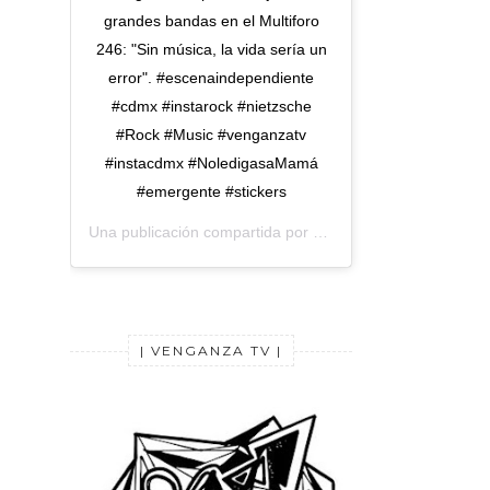
grandes bandas en el Multiforo
246: "Sin música, la vida sería un
error". #escenaindependiente
#cdmx #instarock #nietzsche
#Rock #Music #venganzatv
#instacdmx #NoledigasaMamá
#emergente #stickers
Una publicación compartida por
Venganza TV
(@venganza
| VENGANZA TV |