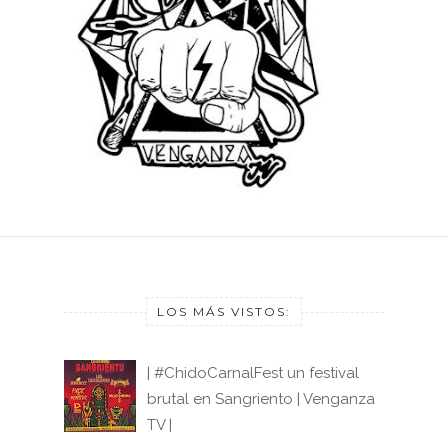
LOS MÁS VISTOS:
| #ChidoCarnalFest un festival
brutal en Sangriento | Venganza
TV |