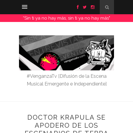
“Sin ti ya no hay más, sin ti ya no hay más"
#VenganzaTv [Difusión de la Escena
Musical Emergente e Independiente]
DOCTOR KRAPULA SE
APODERO DE LOS