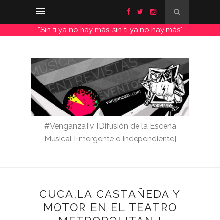
“Sin ti ya no hay más, sin ti ya no hay más"
#VenganzaTv [Difusión de la Escena
Musical Emergente e Independiente]
CUCA,LA CASTAÑEDA Y
MOTOR EN EL TEATRO