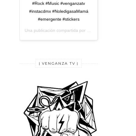
#Rock #Music #venganzatv
#instacdmx #NoledigasaMamá
#emergente #stickers
Una publicación compartida por
Venganza TV
(@venganza
| VENGANZA TV |